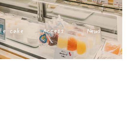
le cake
Access
News