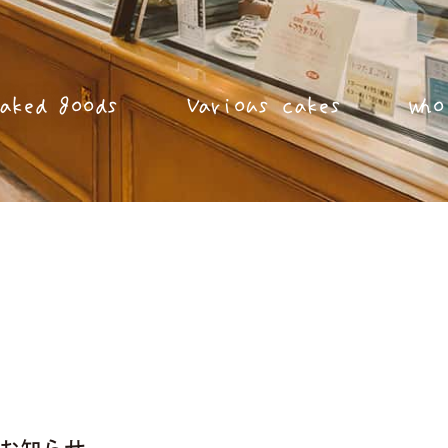
aked goods
Various cakes
Who